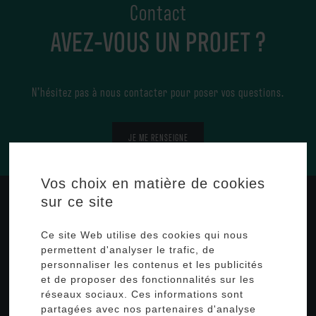
Contact
AVEZ-VOUS UN PROJET ?
N’hésitez pas à nous contacter pour poser vos questions.
JE ME RENSEIGNE
Vos choix en matière de cookies
sur ce site
Profialis
298 Grande Voie
Ce site Web utilise des cookies qui nous
25340 Clerval, FRANCE
permettent d'analyser le trafic, de
personnaliser les contenus et les publicités
FR304511_04DIZG
identifiant collecteur :
et de proposer des fonctionnalités sur les
réseaux sociaux. Ces informations sont
+33 (0)3 81 99 18 18
partagées avec nos partenaires d'analyse