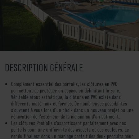
Nos gammes
Nos gammes
Menuiseries
Nos services
Fermetures
Portails et clôtures
Recyclage
Finitions et couleurs
Actualités
Finitions du bâtiment
Simulateur
Accompagnement et
Contact
certifications
DESCRIPTION GÉNÉRALE
FAQ
DOP
Lexique
Complément essentiel des portails, les clôtures en PVC
permettent de protéger un espace en délimitant la zone.
Mon compte
Véritable atout esthétique, la clôture en PVC existe dans
différents matériaux et formes. De nombreuses possibilités
FR
s’ouvrent à vous lors d’un choix dans un nouveau projet ou une
rénovation de l’extérieur de la maison ou d’un bâtiment.
Les clôtures Profialis s’assortissent parfaitement avec nos
portails pour une uniformité des aspects et des couleurs. Le
rendu final est donc un mariage parfait des deux produits pour