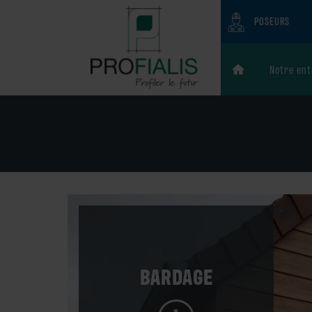
POSEURS
Notre ent
ASSEMBLEURS
PRESCRIPTEUR
Qui so
Notre h
PARTICULIERS
Notre é
Valeurs
BARDAGE