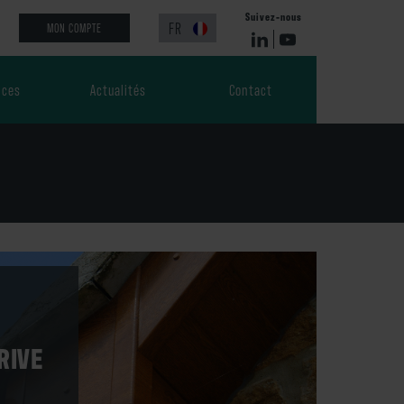
Suivez-nous
FR
MON COMPTE
ices
Actualités
Contact
e
 et couleurs
ur
gnement et
tions
RIVE