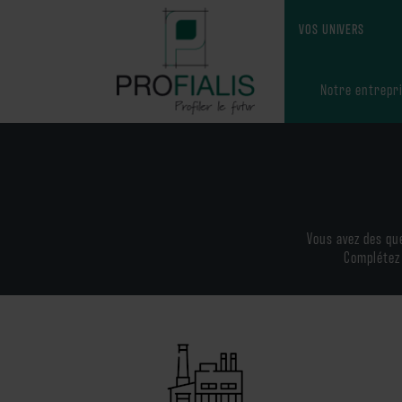
VOS UNIVERS
Notre entrepr
ASSEMBLEURS
POSEURS
Qui sommes-nou
Notre histoire
PRESCRIPTEUR
Notre équipe
Vous avez des qu
Complétez 
Valeurs et miss
PARTICULIERS