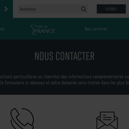
LEXIQUE
ise
Nos services
NOUS CONTACTER
s ?
Recyclage
Finitions et couleurs
S
Simulateur
estions particulières ou cherchez des informations complémentaires su
le formulaire ci-dessous et votre demande sera traitée dans les plus br
ions
Accompagnement et
certifications
FAQ
DOP