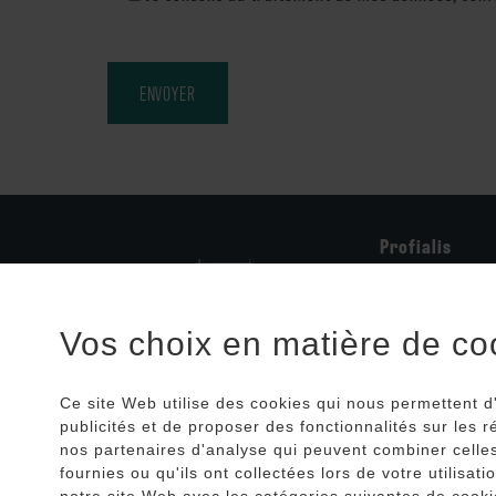
Profialis
298 Grande Voie
25340 Clerval, F
Vos choix en matière de coo
identifiant colle
+33 (0)3 81 
Ce site Web utilise des cookies qui nous permettent d'
publicités et de proposer des fonctionnalités sur les
+33 (0)3 81 
nos partenaires d'analyse qui peuvent combiner celles
contactfran
fournies ou qu'ils ont collectées lors de votre utilisat