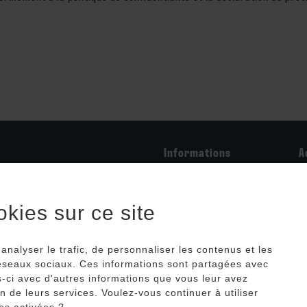
Informations
A
Qui sommes-nous ?
M
RANCE
Lexique
N
kies sur ce site
FAQ
FR304511_04DIZG
cteur :
99 18 18
analyser le trafic, de personnaliser les contenus et les
 réseaux sociaux. Ces informations sont partagées avec
97 84 97
-ci avec d'autres informations que vous leur avez
ce@profialis.com
ion de leurs services. Voulez-vous continuer à utiliser